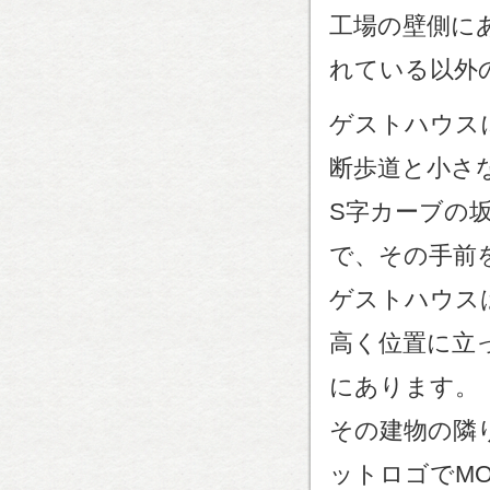
工場の壁側に
れている以外
ゲストハウス
断歩道と小さ
S字カーブの
で、その手前
ゲストハウス
高く位置に立
にあります。
その建物の隣
ットロゴでMO