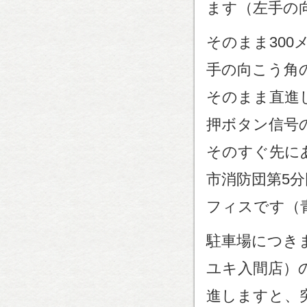
ます（左手の
そのまま30
手の向こう角
そのまま直進
押ボタン信号
そのすぐ先に
市消防団第5
フィスです（
駐車場につきま
ユキ入間店）
進しますと、