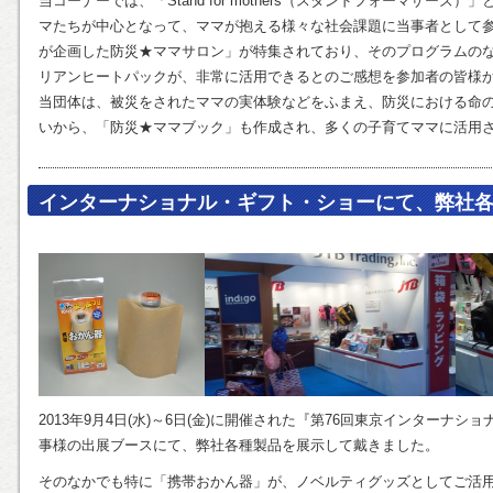
当コーナーでは、「Stand for mothers（スタンドフォーマザー
マたちが中心となって、ママが抱える様々な社会課題に当事者として
が企画した防災★ママサロン」が特集されており、そのプログラムの
リアンヒートパックが、非常に活用できるとのご感想を参加者の皆様
当団体は、被災をされたママの実体験などをふまえ、防災における命
いから、「防災★ママブック」も作成され、多くの子育てママに活用
インターナショナル・ギフト・ショーにて、弊社
2013年9月4日(水)～6日(金)に開催された『第76回東京インターナショ
事様の出展ブースにて、弊社各種製品を展示して戴きました。
そのなかでも特に「携帯おかん器」が、ノベルティグッズとしてご活