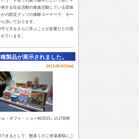
ズ）」という、子育ての真っ最中だという若いマ
参画する社会活動の推進活動している団体
なかの防災グッツの体験コーナーで、モー
から頂いております。
の守り方をさらに学ぶことが必要だとの思
されています。
各種製品が展示されました。
2013.09.07(Sat)
ナル・ギフト・ショー秋2013』のJTB商
用できるとして、数多くのご来場者様にご