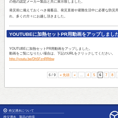
の他の認定メーカー製品と共に展示致しました。
発災前に備えておくべき備蓄品、発災直後や避難生活中に必要な防災
れ、多くの方々にお越し頂きました。
YOUTUBEに加熱セットPR用動画をアップしまし
YOUTUBEに加熱セットPR用動画をアップしました。
動画をご覧になりたい場合は、下記のURLをクリックしてください。
http://youtu.be/Dh5FznRRtbw
6 / 9
« 先頭
«
...
4
5
6
7
8
秩父湧水について
秩父湧水 製品の特長