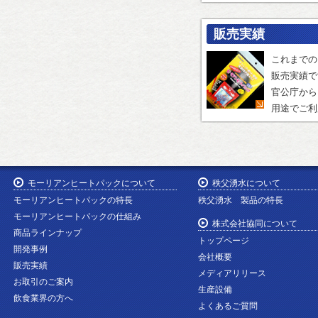
販売実績
これまでの
販売実績で
官公庁から
用途でご利
モーリアンヒートパックについて
秩父湧水について
モーリアンヒートパックの特長
秩父湧水 製品の特長
モーリアンヒートパックの仕組み
株式会社協同について
商品ラインナップ
トップページ
開発事例
会社概要
販売実績
メディアリリース
お取引のご案内
生産設備
飲食業界の方へ
よくあるご質問