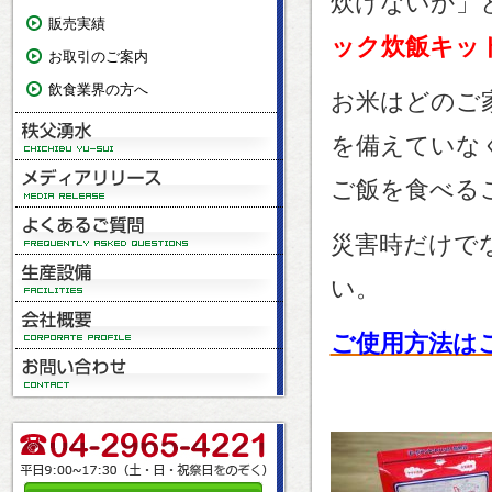
炊けないか」
販売実績
ック
炊飯キッ
お取引のご案内
飲食業界の方へ
お米はどのご
を備えていな
ご飯を食べる
災害時だけで
い。
ご使用方法は