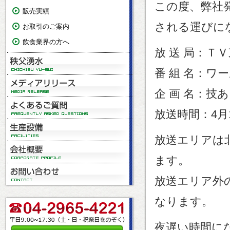
この度、弊社
販売実績
される運びに
お取引のご案内
飲食業界の方へ
放 送 局：Ｔ
番 組 名：ワ
企 画 名：技
放送時間：4月1
放送エリアは
ます。
放送エリア外
なります。
夜遅い時間に