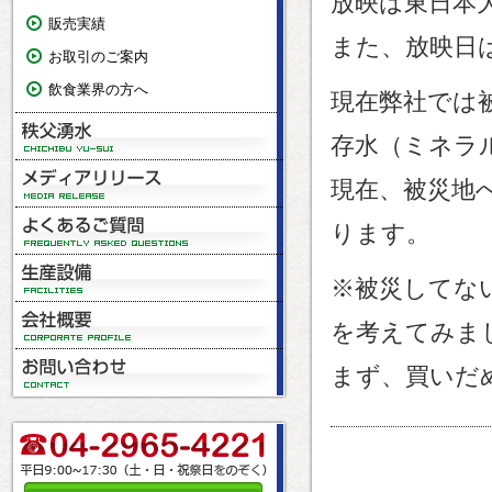
放映は東日本
販売実績
また、放映日
お取引のご案内
飲食業界の方へ
現在弊社では
存水（ミネラ
現在、被災地
ります。
※被災してな
を考えてみま
まず、買いだ