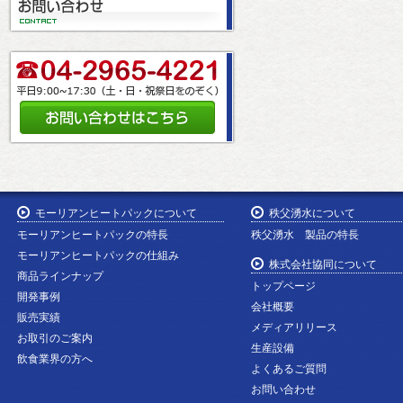
モーリアンヒートパックについて
秩父湧水について
モーリアンヒートパックの特長
秩父湧水 製品の特長
モーリアンヒートパックの仕組み
株式会社協同について
商品ラインナップ
トップページ
開発事例
会社概要
販売実績
メディアリリース
お取引のご案内
生産設備
飲食業界の方へ
よくあるご質問
お問い合わせ