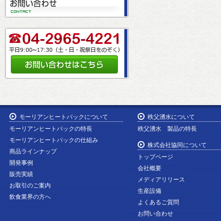
モーリアンヒートパックについて
秩父湧水について
モーリアンヒートパックの特長
秩父湧水 製品の特長
モーリアンヒートパックの仕組み
株式会社協同について
商品ラインナップ
トップページ
開発事例
会社概要
販売実績
メディアリリース
お取引のご案内
生産設備
飲食業界の方へ
よくあるご質問
お問い合わせ