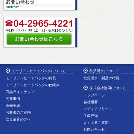
モーリアンヒートパックについて
秩父湧水について
モーリアンヒートパックの特長
秩父湧水 製品の特長
モーリアンヒートパックの仕組み
株式会社協同について
商品ラインナップ
トップページ
開発事例
会社概要
販売実績
メディアリリース
お取引のご案内
生産設備
飲食業界の方へ
よくあるご質問
お問い合わせ