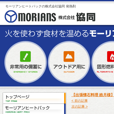
モーリアンヒートパックの株式会社協同 発熱剤
【出張懐石料理 皓月様
< 前の記事
次の記事 >