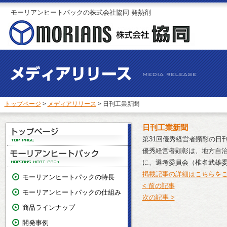
モーリアンヒートパックの株式会社協同 発熱剤
トップページ
>
メディアリリース
> 日刊工業新聞
日刊工業新聞
第31回優秀経営者顕彰の日
優秀経営者顕彰は、地方自
に、選考委員会（椎名武雄委
掲載記事の詳細はこちらを
モーリアンヒートパックの特長
< 前の記事
モーリアンヒートパックの仕組み
次の記事 >
商品ラインナップ
開発事例