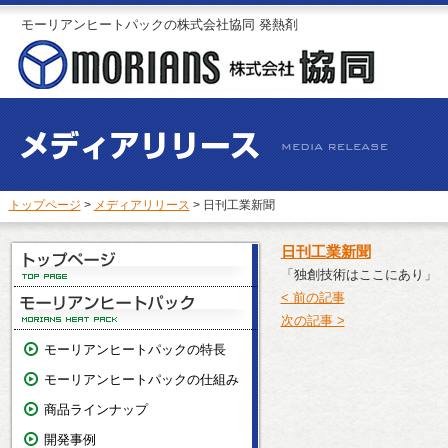
モーリアンヒートパックの株式会社協同 発熱剤
トップページ
>
メディアリリース
> 日刊工業新聞
日刊工業新聞
「独創技術はここにあり」
< 前の記事
次の記事 >
モーリアンヒートパックの特長
モーリアンヒートパックの仕組み
商品ラインナップ
開発事例