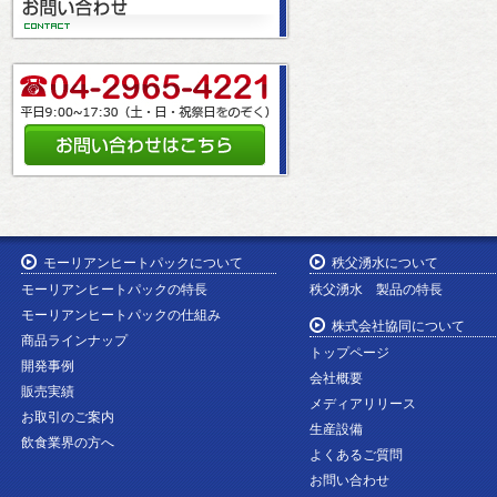
モーリアンヒートパックについて
秩父湧水について
モーリアンヒートパックの特長
秩父湧水 製品の特長
モーリアンヒートパックの仕組み
株式会社協同について
商品ラインナップ
トップページ
開発事例
会社概要
販売実績
メディアリリース
お取引のご案内
生産設備
飲食業界の方へ
よくあるご質問
お問い合わせ