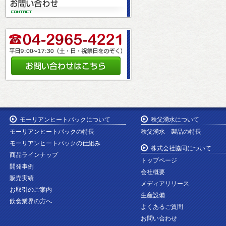
モーリアンヒートパックについて
秩父湧水について
モーリアンヒートパックの特長
秩父湧水 製品の特長
モーリアンヒートパックの仕組み
株式会社協同について
商品ラインナップ
トップページ
開発事例
会社概要
販売実績
メディアリリース
お取引のご案内
生産設備
飲食業界の方へ
よくあるご質問
お問い合わせ