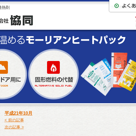
発熱剤
平成21年10月
< 前の記事
次の記事 >