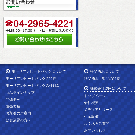
モーリアンヒートパックについて
秩父湧水について
モーリアンヒートパックの特長
秩父湧水 製品の特長
モーリアンヒートパックの仕組み
株式会社協同について
商品ラインナップ
トップページ
開発事例
会社概要
販売実績
メディアリリース
お取引のご案内
生産設備
飲食業界の方へ
よくあるご質問
お問い合わせ